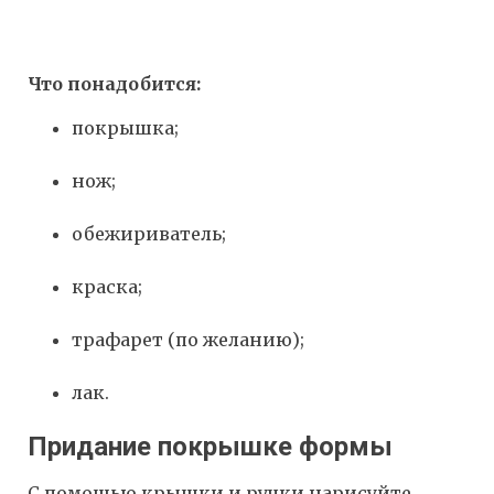
Что понадобится:
покрышка;
нож;
обежириватель;
краска;
трафарет (по желанию);
лак.
Придание покрышке формы
С помощью крышки и ручки нарисуйте