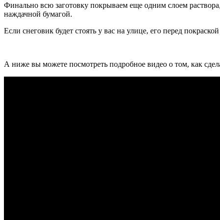
Финально всю заготовку покрываем еще одним слоем раствора,
наждачной бумагой.
Если снеговик будет стоять у вас на улице, его перед покраско
А ниже вы можете посмотреть подробное видео о том, как сдел