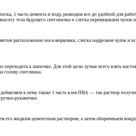
песка, 1 часть цемента и воду, разводим все до удобной для ра
высоту тела будущего снеговичка и слегка перевязываем чулок 
метив расположение носа-морковки, слегка надрезаем чулок и вс
но переходить к шапочке. Для этой цели лучше всего взять наст
а голову снеговика.
добавляем к нему также 1 часть клея ПВА — так раствор получит
е ручки-рукавички.
м его жидким цементным раствором, а затем оборачиваем вокру