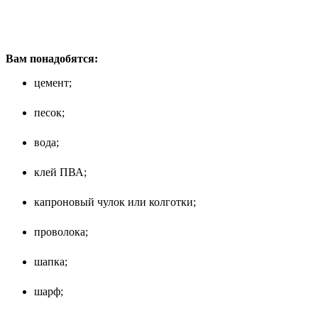
Вам понадобятся:
цемент;
песок;
вода;
клей ПВА;
капроновый чулок или колготки;
проволока;
шапка;
шарф;