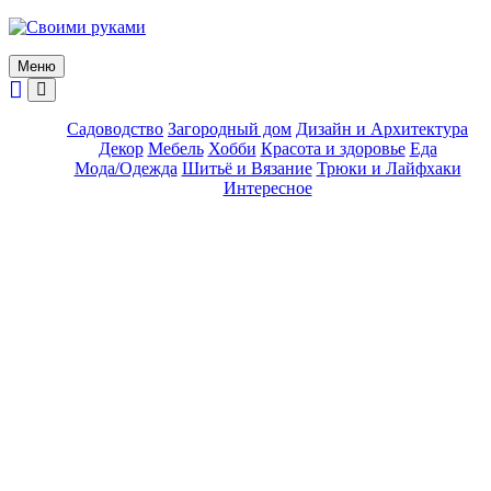
Skip
to
content
Меню
Садоводство
Загородный дом
Дизайн и Архитектура
Декор
Мебель
Хобби
Красота и здоровье
Еда
Мода/Одежда
Шитьё и Вязание
Трюки и Лайфхаки
Интересное