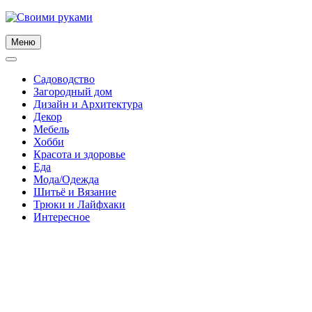
Skip
to
content
Меню
Садоводство
Загородный дом
Дизайн и Архитектура
Декор
Мебель
Хобби
Красота и здоровье
Еда
Мода/Одежда
Шитьё и Вязание
Трюки и Лайфхаки
Интересное