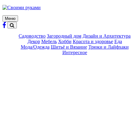
Skip
to
content
Меню
Садоводство
Загородный дом
Дизайн и Архитектура
Декор
Мебель
Хобби
Красота и здоровье
Еда
Мода/Одежда
Шитьё и Вязание
Трюки и Лайфхаки
Интересное