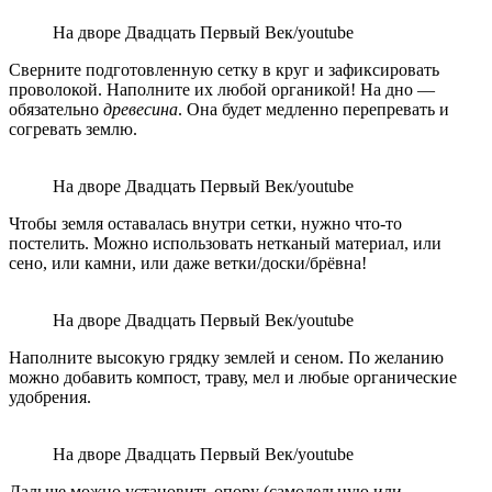
На дворе Двадцать Первый Век/youtube
Сверните подготовленную сетку в круг и зафиксировать
проволокой. Наполните их любой органикой! На дно —
обязательно
древесина
. Она будет медленно перепревать и
согревать землю.
На дворе Двадцать Первый Век/youtube
Чтобы земля оставалась внутри сетки, нужно что-то
постелить. Можно использовать нетканый материал, или
сено, или камни, или даже ветки/доски/брёвна!
На дворе Двадцать Первый Век/youtube
Наполните высокую грядку землей и сеном. По желанию
можно добавить компост, траву, мел и любые органические
удобрения.
На дворе Двадцать Первый Век/youtube
Дальше можно установить опору (самодельную или