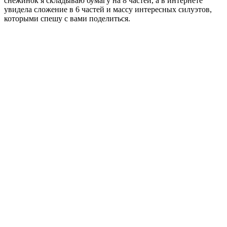
снежинок я складываю бумагу на 8 частей, а в интернете
увидела сложение в 6 частей и массу интересных силуэтов,
которыми спешу с вами поделиться.