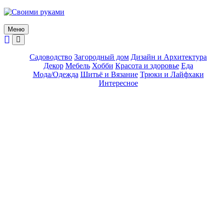
Skip
to
content
Меню
Садоводство
Загородный дом
Дизайн и Архитектура
Декор
Мебель
Хобби
Красота и здоровье
Еда
Мода/Одежда
Шитьё и Вязание
Трюки и Лайфхаки
Интересное