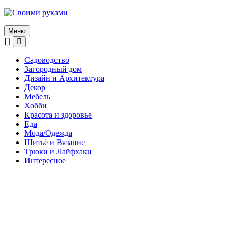
Skip
to
content
Меню
Садоводство
Загородный дом
Дизайн и Архитектура
Декор
Мебель
Хобби
Красота и здоровье
Еда
Мода/Одежда
Шитьё и Вязание
Трюки и Лайфхаки
Интересное