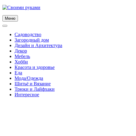
Skip
to
content
Меню
Садоводство
Загородный дом
Дизайн и Архитектура
Декор
Мебель
Хобби
Красота и здоровье
Еда
Мода/Одежда
Шитьё и Вязание
Трюки и Лайфхаки
Интересное