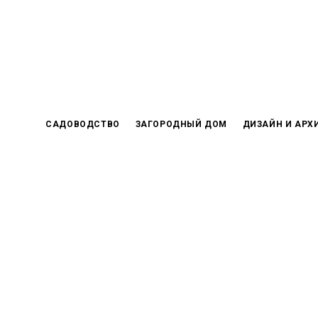
Skip
to
content
САДОВОДСТВО
ЗАГОРОДНЫЙ ДОМ
ДИЗАЙН И АРХ