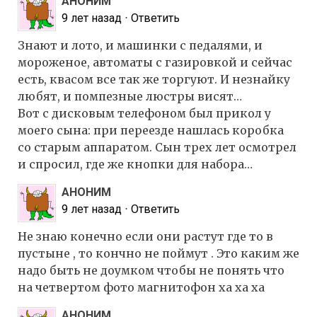
АНОНИМ
9 лет назад
⋅
Ответить
Знают и лото, и машинки с педалями, и
мороженое, автоматы с газировкой и сейчас
есть, квасом все так же торгуют. И незнайку
любят, и помпезные люстры висят…
Вот с дисковым телефоном был прикол у
моего сына: при переезде нашлась коробка
со старым аппаратом. Сын трех лет осмотрел
и спросил, где же кнопки для набора…
АНОНИМ
9 лет назад
⋅
Ответить
Не знаю конечно если они растут где то в
пустыне , то кончно не поймут . Это каким же
надо быть не доумком чтобы не понять что
на четвертом фото магнитофон ха ха ха
АНОНИМ