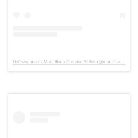
Публикация от Marit Ilison Creative Atelier (@maritilisoncreativeatelier)