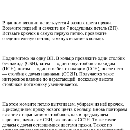
В данном вязании используется 4 разных цвета пряжи.
Возьмите первый и свяжите им 7 воздушных петель (ВП).
Вставьте крючок в самую первую петлю, провяжите
соединительную петлю, замкнув вязание в кольцо.
Поднимитесь на одну ВП. В кольцо провяжите один столбик
без накида (СБН), затем — один полустолбик с накидом
(ПСН), потом — один столбик с накидом (ССН), после него
— столбик с двумя накидами (СС2Н). Получается такое
интересное вязание по нарастающей, поскольку высота
столбиков потихоньку увеличивается.
На этом моменте петлю вытягиваем, убираем из неё крючок.
Присоединяем пряжу нового цвета к кольцу. Вновь повторяем
вязание с нарастанием столбиков, как в предыдущем
варианте, начиная с СБН, заканчивая СС2Н. То же самое
делаем с двумя оставшимися цветами пряжи. Также по