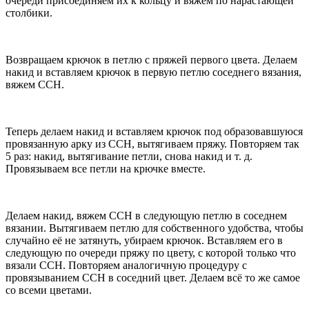
очереди присоединяем их к кольцу и вяжем по нарастающей
столбики.
Возвращаем крючок в петлю с пряжей первого цвета. Делаем
накид и вставляем крючок в первую петлю соседнего вязания,
вяжем ССН.
Теперь делаем накид и вставляем крючок под образовавшуюся
провязанную арку из ССН, вытягиваем пряжу. Повторяем так
5 раз: накид, вытягивание петли, снова накид и т. д.
Провязываем все петли на крючке вместе.
Делаем накид, вяжем ССН в следующую петлю в соседнем
вязании. Вытягиваем петлю для собственного удобства, чтобы
случайно её не затянуть, убираем крючок. Вставляем его в
следующую по очереди пряжу по цвету, с которой только что
вязали ССН. Повторяем аналогичную процедуру с
провязыванием ССН в соседний цвет. Делаем всё то же самое
со всеми цветами.