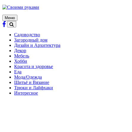
Skip
to
content
Меню
Садоводство
Загородный дом
Дизайн и Архитектура
Декор
Мебель
Хобби
Красота и здоровье
Еда
Мода/Одежда
Шитьё и Вязание
Трюки и Лайфхаки
Интересное