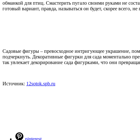
обманкой для птиц. Смастерить пугало своими руками не сост
готовый вариант, правда, называться он будет, скорее всего, не 
Садовые фигуры – превосходное интригующее украшение, помог
подчеркнуть. Декоративные фигурки для сада моментально пр
так увлекает декорирование сада фигурками, что они превра
Источник:
12sotok.spb.ru
pinterest