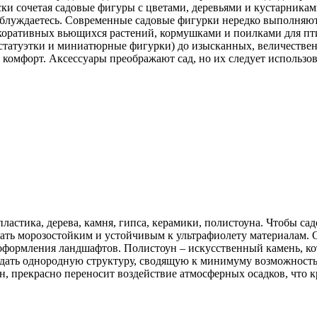
ески сочетая садовые фигуры с цветами, деревьями и кустарник
 заблуждаетесь. Современные садовые фигурки нередко выполняю
оративных вьющихся растений, кормушками и поилками для пти
статуэтки и миниатюрные фигурки) до изысканных, величествен
 комфорт. Аксессуары преображают сад, но их следует использо
пластика, дерева, камня, гипса, керамики, полистоуна. Чтобы с
ать морозостойким и устойчивым к ультрафиолету материалам. 
оформления ландшафтов. Полистоун – искусственный камень, ко
здать однородную структуру, сводящую к минимуму возможность 
н, прекрасно переносит воздействие атмосферных осадков, что 