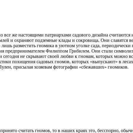
о все же настоящими патриархами садового дизайна считаются 
млей и охраняют подземные клады и сокровища. Они славятся в
о лишь разместить гномика в уютном уголке сада, периодически
гия предпринимателем Филиппом Грибилем. Они стали символиз
 сегодня не скрывают своей любви к гномам, которых можно вс
актики похищения садовых гномов, которых «выпускают» в лесах
 Пулен, присылая хозяевам фотографии «сбежавших» гномиков.
 принято считать гномов, то в наших краях это, бесспорно, обы