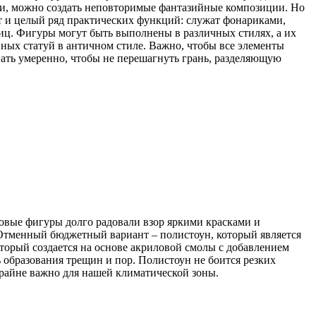
ами, можно создать неповторимые фантазийные композиции. Но
т и целый ряд практических функций: служат фонариками,
ц. Фигуры могут быть выполнены в различных стилях, а их
ных статуй в античном стиле. Важно, чтобы все элементы
вать умеренно, чтобы не перешагнуть грань, разделяющую
адовые фигуры долго радовали взор яркими красками и
Отменный бюджетный вариант – полистоун, который является
торый создается на основе акриловой смолы с добавлением
образования трещин и пор. Полистоун не боится резких
крайне важно для нашей климатической зоны.