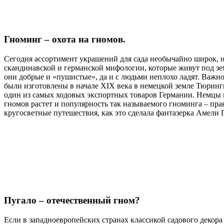
Гноминг – охота на гномов.
Сегодня ассортимент украшений для сада необычайно широк, н
скандинавской и германской мифологии, которые живут под зе
они добрые и «пушистые», да и с людьми неплохо ладят. Важн
были изготовлены в начале ХIХ века в немецкой земле Тюрин
один из самых ходовых экспортных товаров Германии. Немцы и
гномов растет и популярность так называемого гноминга – пр
кругосветные путешествия, как это сделала фантазерка Амели
Пугало – отечественный гном?
Если в западноевропейских странах классикой садового декора