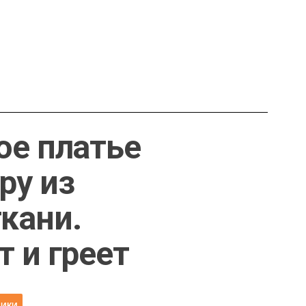
ое платье
ру из
кани.
т и греет
НИКИ