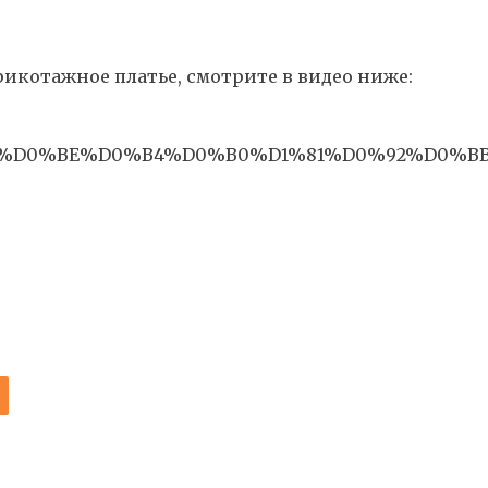
рикотажное платье, смотрите в видео ниже:
D0%9C%D0%BE%D0%B4%D0%B0%D1%81%D0%92%D
И