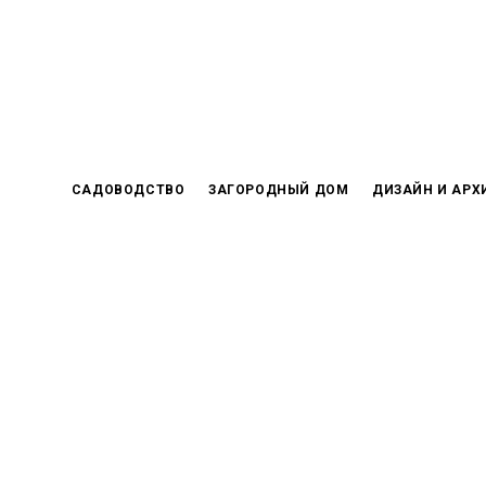
Skip
to
content
САДОВОДСТВО
ЗАГОРОДНЫЙ ДОМ
ДИЗАЙН И АРХ