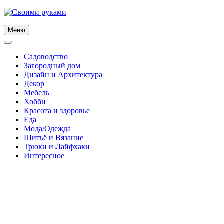
Skip
to
content
Меню
Садоводство
Загородный дом
Дизайн и Архитектура
Декор
Мебель
Хобби
Красота и здоровье
Еда
Мода/Одежда
Шитьё и Вязание
Трюки и Лайфхаки
Интересное