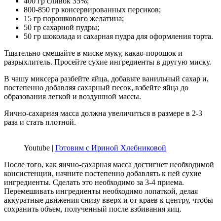
400 гр сливок 35%;
800-850 гр консервированных персиков;
15 гр порошкового желатина;
50 гр сахарной пудры;
50 гр шоколада и сахарная пудра для оформления торта.
Тщательно смешайте в миске муку, какао-порошок и
разрыхлитель. Просейте сухие ингредиенты в другую миску.
В чашу миксера разбейте яйца, добавьте ванильный сахар и,
постепенно добавляя сахарный песок, взбейте яйца до
образования легкой и воздушной массы.
Яично-сахарная масса должна увеличиться в размере в 2-3
раза и стать плотной.
Youtube |
Готовим с Ириной Хлебниковой
После того, как яично-сахарная масса достигнет необходимой
консистенции, начните постепенно добавлять к ней сухие
ингредиенты. Сделать это необходимо за 3-4 приема.
Перемешивать ингредиенты необходимо лопаткой, делая
аккуратные движения снизу вверх и от краев к центру, чтобы
сохранить объем, полученный после взбивания яиц.