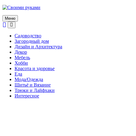
Skip
to
content
Меню
Садоводство
Загородный дом
Дизайн и Архитектура
Декор
Мебель
Хобби
Красота и здоровье
Еда
Мода/Одежда
Шитьё и Вязание
Трюки и Лайфхаки
Интересное