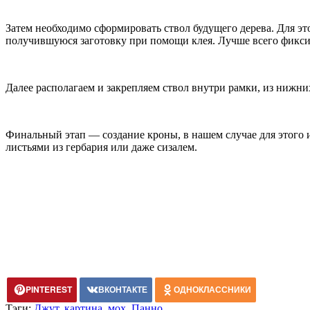
Затем необходимо сформировать ствол будущего дерева. Для э
получившуюся заготовку при помощи клея. Лучше всего фиксиро
Далее располагаем и закрепляем ствол внутри рамки, из нижн
Финальный этап — создание кроны, в нашем случае для этого
листьями из гербария или даже сизалем.
PINTEREST
ВКОНТАКТЕ
ОДНОКЛАССНИКИ
Тэги:
Джут
,
картина
,
мох
,
Панно