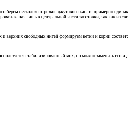
того берем несколько отрезков джутового каната примерно один
вать канат лишь в центральной части заготовки, так как из св
их и верхних свободных нитей формируем ветки и корни соответ
 используется стабилизированный мох, но можно заменить его 