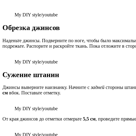
My DIY style/youtube
Обрезка джинсов
Наденьте джинсы. Подверните по ноге, чтобы было максималь
подрежьте. Распорите и раскройте ткань. Пока отложите в стор
My DIY style/youtube
Сужение штанин
Джинсы выверните наизнанку. Начните с
задней
стороны штани
см
вбок. Поставьте отметку.
My DIY style/youtube
От края джинсов до отметки отмерьте
5,5 см
, проведите прямые
My DIY style/youtube