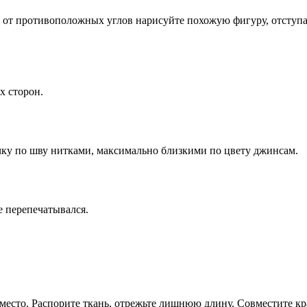
ь от противоположных углов нарисуйте похожую фигуру, отступа
х сторон.
чку по шву нитками, максимально близкими по цвету джинсам.
е перепечатывался.
сто. Распорите ткань, отрежьте лишнюю длину. Совместите кра