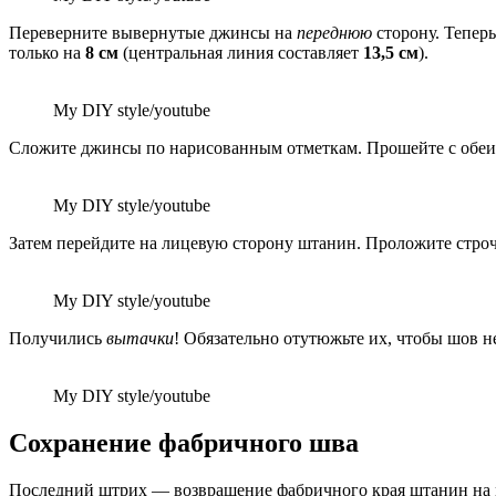
Переверните вывернутые джинсы на
переднюю
сторону. Тепер
только на
8 см
(центральная линия составляет
13,5 см
).
My DIY style/youtube
Сложите джинсы по нарисованным отметкам. Прошейте с обеи
My DIY style/youtube
Затем перейдите на лицевую сторону штанин. Проложите стро
My DIY style/youtube
Получились
вытачки
! Обязательно отутюжьте их, чтобы шов н
My DIY style/youtube
Сохранение фабричного шва
Последний штрих — возвращение фабричного края штанин на ме