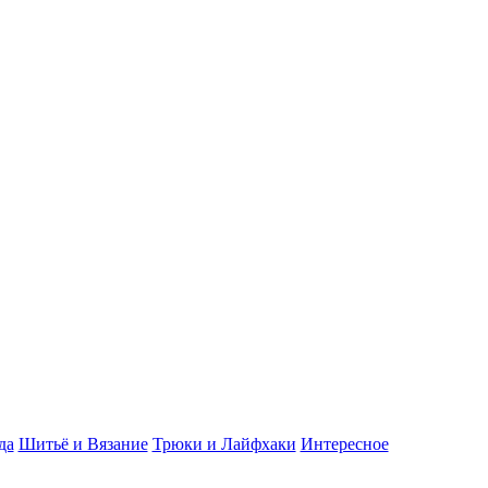
да
Шитьё и Вязание
Трюки и Лайфхаки
Интересное