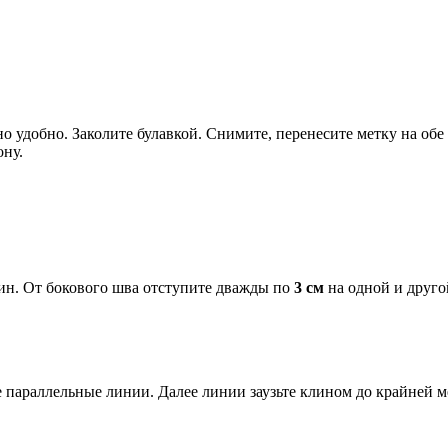
но удобно. Заколите булавкой. Снимите, перенесите метку на 
ону.
н. От бокового шва отступите дважды по
3 см
на одной и друго
 параллельные линии. Далее линии заузьте клином до крайней м