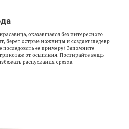
ода
красавица, оказавшаяся без интересного
т, берет острые ножницы и создает шедевр
е последовать ее примеру? Запомните
т трикотаж от осыпания. Постирайте вещь
избежать распускания срезов.