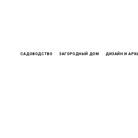
Skip
to
content
САДОВОДСТВО
ЗАГОРОДНЫЙ ДОМ
ДИЗАЙН И АРХ