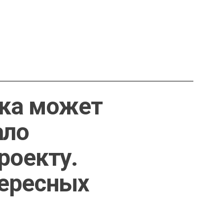
лка может
ало
роекту.
тересных