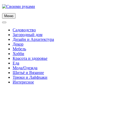
Skip
to
content
Меню
Садоводство
Загородный дом
Дизайн и Архитектура
Декор
Мебель
Хобби
Красота и здоровье
Еда
Мода/Одежда
Шитьё и Вязание
Трюки и Лайфхаки
Интересное