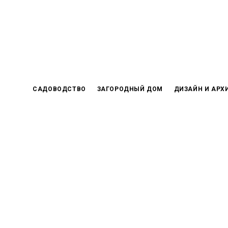
Skip
to
content
САДОВОДСТВО
ЗАГОРОДНЫЙ ДОМ
ДИЗАЙН И АРХ