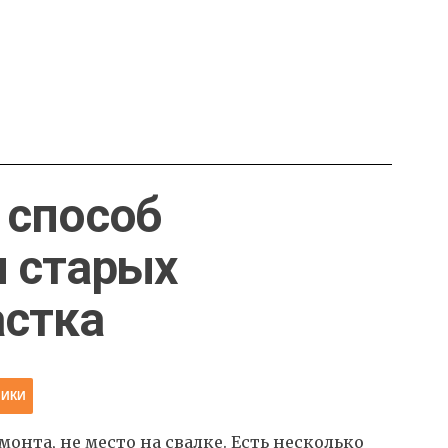
 способ
 старых
астка
НИКИ
онта, не место на свалке. Есть несколько