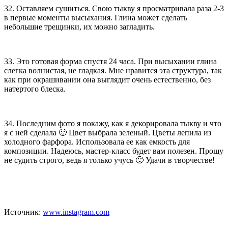
32. Оставляем сушиться. Свою тыкву я просматривала раза 2-3
в первые моменты высыхания. Глина может сделать
небольшие трещинки, их можно загладить.
33. Это готовая форма спустя 24 часа. При высыхании глина
слегка волнистая, не гладкая. Мне нравится эта структура, так
как при окрашивании она выглядит очень естественно, без
натертого блеска.
34. Последним фото я покажу, как я декорировала тыкву и что
я с ней сделала 🙂 Цвет выбрала зеленый. Цветы лепила из
холодного фарфора. Использовала ее как емкость для
композиции. Надеюсь, мастер-класс будет вам полезен. Прошу
не судить строго, ведь я только учусь 🙂 Удачи в творчестве!
Источник:
www.instagram.com