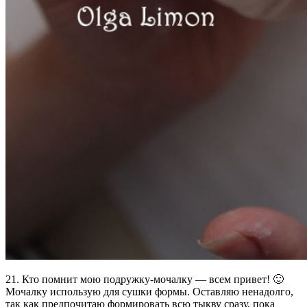
21. Кто помнит мою подружку-мочалку — всем привет! 🙂
Мочалку использую для сушки формы. Оставляю ненадолго,
так как предпочитаю формировать всю тыкву сразу, пока