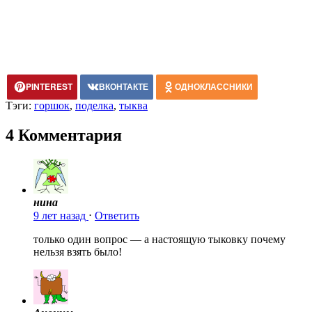
PINTEREST
ВКОНТАКТЕ
ОДНОКЛАССНИКИ
Тэги:
горшок
,
поделка
,
тыква
4 Комментария
нина
9 лет назад
⋅
Ответить
только один вопрос — а настоящую тыковку почему
нельзя взять было!