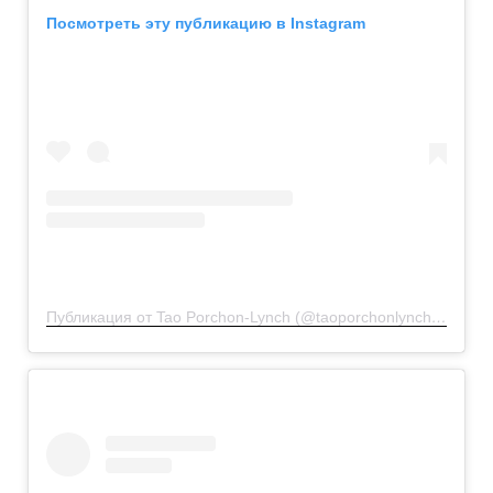
Посмотреть эту публикацию в Instagram
Публикация от Tao Porchon-Lynch (@taoporchonlynch100)
2 М