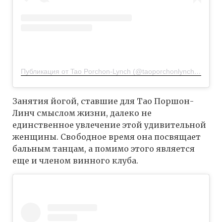
Публикация от Tao Porchon-Lynch (@taoporchonlynch100)
27 
Занятия йогой, ставшие для Тао Поршон-
Линч смыслом жизни, далеко не
единственное увлечение этой удивительной
женщины. Свободное время она посвящает
бальным танцам, а помимо этого является
еще и членом винного клуба.