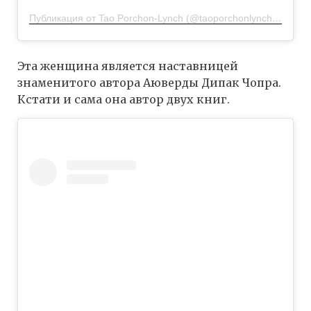
Публикация от Tao Porchon-Lynch (@taoporchonlynch100)
23 
Эта женщина является наставницей
знаменитого автора Аюверды Дипак Чопра.
Кстати и сама она автор двух книг.