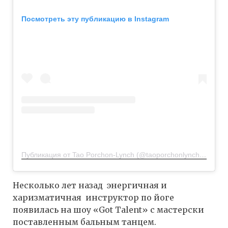
Посмотреть эту публикацию в Instagram
Публикация от Tao Porchon-Lynch (@taoporchonlynch100)
18 
Несколько лет назад энергичная и
харизматичная инструктор по йоге
появилась на шоу «Got Talent» с мастерски
поставленным бальным танцем.