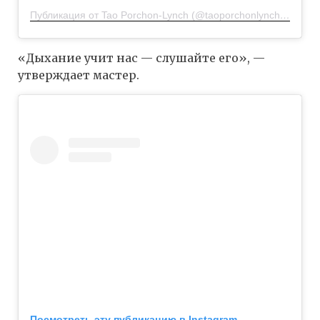
Публикация от Tao Porchon-Lynch (@taoporchonlynch100)
10 
«Дыхание учит нас — слушайте его», —
утверждает мастер.
Посмотреть эту публикацию в Instagram