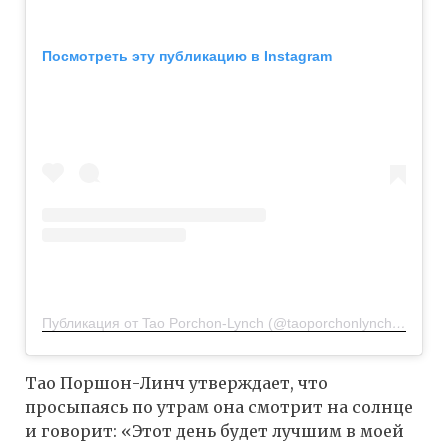
Посмотреть эту публикацию в Instagram
Публикация от Tao Porchon-Lynch (@taoporchonlynch100)
23 
Тао Поршон-Линч утверждает, что
просыпаясь по утрам она смотрит на солнце
и говорит: «Этот день будет лучшим в моей