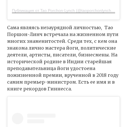
Публикация от Tao Porchon-Lynch (@taoporchonlynch100)
9 Ф
Сама являясь незаурядной личностью, Тао
Поршон-Линч встречала на жизненном пути
многих знаменитостей. Среди тех, с кем она
знакома лично мастера йоги, политические
деятели, артисты, писатели, бизнесмены. На
исторической родине в Индии старейшая
преподавательница йоги удостоена
пожизненной премии, врученной в 2018 году
самим премьер-министром. Есть ее имя и в
книге рекордов Гиннесса.