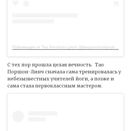
Публикация от Tao Porchon-Lynch (@taoporchonlynch100)
8 Ф
С тех пор прошла целая вечность. Тао
Поршон-Линч сначала сама тренировалась у
небезызвестных учителей йоги, а позже и
сама стала первоклассным мастером.