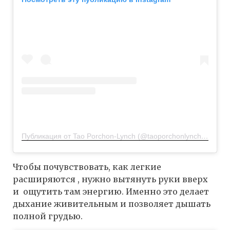
Публикация от Tao Porchon-Lynch (@taoporchonlynch100)
11 
Чтобы почувствовать, как легкие
расширяются , нужно вытянуть руки вверх
и ощутить там энергию. Именно это делает
дыхание живительным и позволяет дышать
полной грудью.