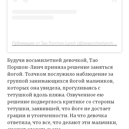
Публикация от Tao Porchon-Lynch (@taoporchonlynch100)
7 Н
Будучи восьмилетней девочкой, Тао
Поршон-Линч приняла решение заняться
йогой. Толчком послужило наблюдение за
группой занимающихся йогой мальчиков,
которых она увидела, прогуливаясь с
тетушкой вдоль пляжа. Озвученное ею
решение подверглось критике со стороны
тетушки, заявившей, что йоге не достает
грации и утонченности. На что девочка
ответила, что все, что делают эти мальчики,