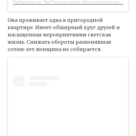
Публикация от Tao Porchon-Lynch (@taoporchonlynch100)
4 Ф
Она проживает одна в пригородной
квартире. Имеет обширный круг друзей и
насыщенная мероприятиями светская
жизнь. Снижать обороты разменявшая
сотню лет женщина не собирается.