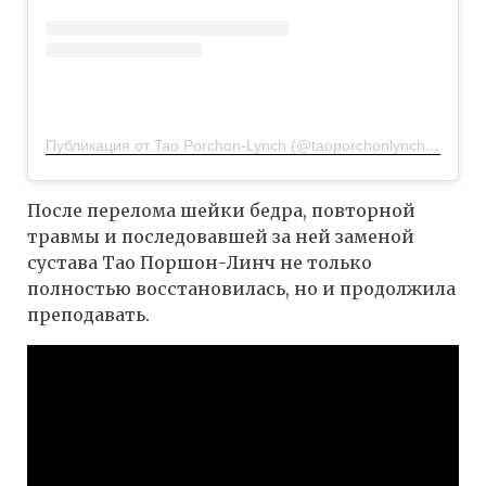
Публикация от Tao Porchon-Lynch (@taoporchonlynch100)
27 
После перелома шейки бедра, повторной
травмы и последовавшей за ней заменой
сустава Тао Поршон-Линч не только
полностью восстановилась, но и продолжила
преподавать.