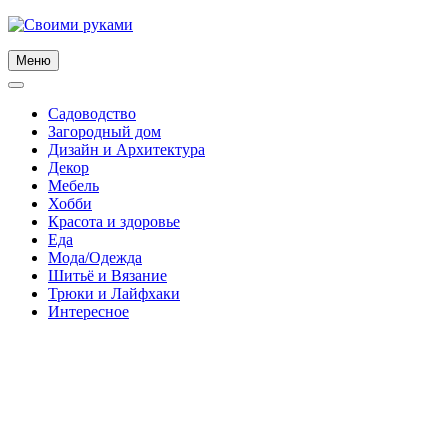
Skip
to
content
Меню
Садоводство
Загородный дом
Дизайн и Архитектура
Декор
Мебель
Хобби
Красота и здоровье
Еда
Мода/Одежда
Шитьё и Вязание
Трюки и Лайфхаки
Интересное