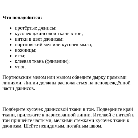
Что понадобится:
протёртые джинсы;
кусочек джинсовой ткань в тон;
нитки в цвет джинсам;
портновский мел или кусочек мыла;
ножницы;
игла;
клеевая ткань (флизелин);
утюг.
Портновским мелом или мылом обведите дырку прямыми
линиями. Линии должны располагаться на неповреждённой
части джинсов.
Подберите кусочек джинсовой ткани в тон. Подверните край
ткани, приложите к нарисованной линии. Иголкой с ниткой в
тон пришейте частыми, мелкими стежками кусочек ткани к
джинсам. Шейте невидимым, потайным швом.