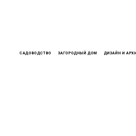
Skip
to
content
САДОВОДСТВО
ЗАГОРОДНЫЙ ДОМ
ДИЗАЙН И АРХ