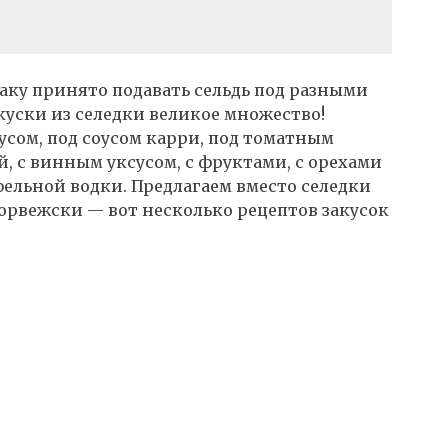
аку принято подавать сельдь под разными
куски из селедки великое множество!
усом, под соусом карри, под томатным
ой, с винным уксусом, с фруктами, с орехами
фельной водки. Предлагаем вместо селедки
орвежски — вот несколько рецептов закусок