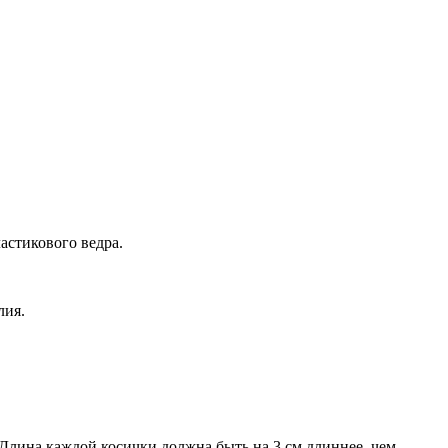
астикового ведра.
лия.
 Длина каждой косички должна быть на 3 см длиннее, чем