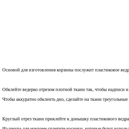
Основой для изготовления корзины послужит пластиковое ведр
Обклейте ведерко отрезом плотной ткани так, чтобы надписи и
Чтобы аккуратно обклеить дно, сделайте на ткани треугольные
Круглый отрез ткани приклейте к донышку пластикового ведра
Из шнура для макраме сплетите косички, которые будут исполь