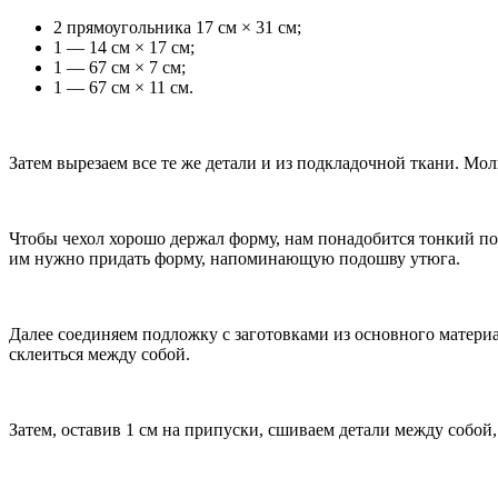
2 прямоугольника 17 см × 31 см;
1 — 14 см × 17 см;
1 — 67 см × 7 см;
1 — 67 см × 11 см.
Затем вырезаем все те же детали и из подкладочной ткани. Мо
Чтобы чехол хорошо держал форму, нам понадобится тонкий пор
им нужно придать форму, напоминающую подошву утюга.
Далее соединяем подложку с заготовками из основного материа
склеиться между собой.
Затем, оставив 1 см на припуски, сшиваем детали между собой,