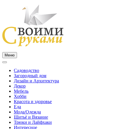
Skip
to
content
Меню
Садоводство
Загородный дом
Дизайн и Архитектура
Декор
Мебель
Хобби
Красота и здоровье
Еда
Мода/Одежда
Шитьё и Вязание
Трюки и Лайфхаки
Интересное