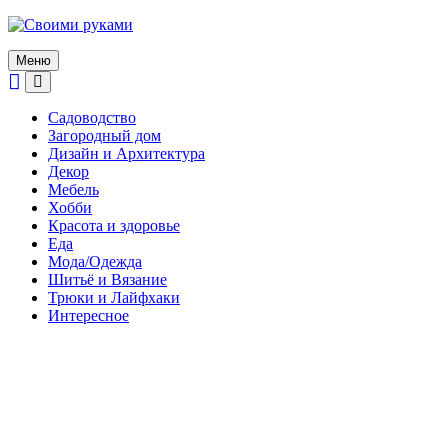
Skip
to
content
Меню
Садоводство
Загородный дом
Дизайн и Архитектура
Декор
Мебель
Хобби
Красота и здоровье
Еда
Мода/Одежда
Шитьё и Вязание
Трюки и Лайфхаки
Интересное