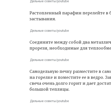
Дельные советы/youtube
Растопленный парафин перелейте в б
застывания.
Дельные советы/youtube
Соедините между собой два металличе
прорези, необходимые для теплообме
Дельные советы/youtube
Самодельную печку разместите в са
на горелке и поместите ее в ведро. 
свеча очень долго горит и дает доста
большой теплицы.
Дельные советы/youtube