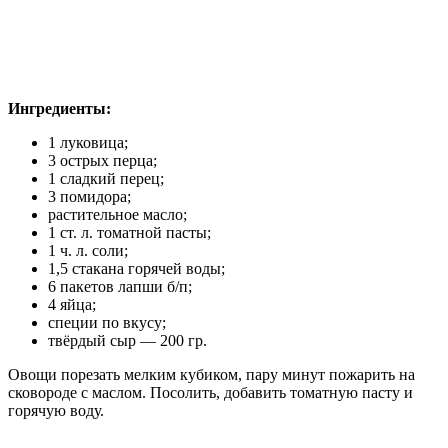
Ингредиенты:
1 луковица;
3 острых перца;
1 сладкий перец;
3 помидора;
растительное масло;
1 ст. л. томатной пасты;
1 ч. л. соли;
1,5 стакана горячей воды;
6 пакетов лапши б/п;
4 яйца;
специи по вкусу;
твёрдый сыр — 200 гр.
Овощи порезать мелким кубиком, пару минут пожарить на
сковороде с маслом. Посолить, добавить томатную пасту и
горячую воду.