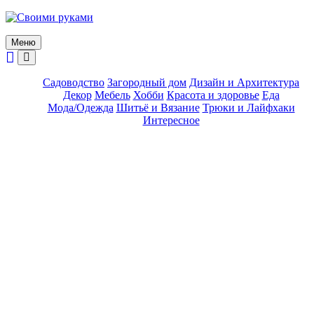
Skip
to
content
Меню
Садоводство
Загородный дом
Дизайн и Архитектура
Декор
Мебель
Хобби
Красота и здоровье
Еда
Мода/Одежда
Шитьё и Вязание
Трюки и Лайфхаки
Интересное