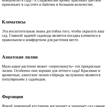
невероятно в саду! А сладковатый аромат красивых цветков
привлекает в сад пчёл и бабочек в большом количестве.
Клематисы
Эта восхитительная лиана достойна того, чтобы украсить ваш
сад. Главной задачей садовода является посадка клематиса в
правильном и комфортном для растения месте.
Азиатские лилии
Мало какое растение может «переплюнуть» эти прекрасные
лилии. Особенно они хороши для летнего сада! Красивые и
ароматные, азиатские лилии-гибриды заслуженно являются
популярными у садоводов.
Форзиция
Яркий лимонный кустарник восхищает и украшает сад самым