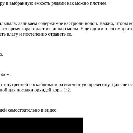
ру в выбранную емкость рядами как можно плотнее.
сплывала. Заливаем содержимое кастрюли водой. Важно, чтобы к
а это время кора отдаст излишки смолы. Еще одним плюсом длите
ь влагу и постепенно отдавать ее.
о.
обом.
с внутренней соскабливаем размягченную древесину. Дальше ост
ой для посадки орхидей коры 1:2.
дей самостоятельно в видео: