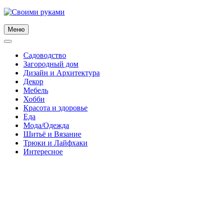
Skip
to
content
Меню
Садоводство
Загородный дом
Дизайн и Архитектура
Декор
Мебель
Хобби
Красота и здоровье
Еда
Мода/Одежда
Шитьё и Вязание
Трюки и Лайфхаки
Интересное