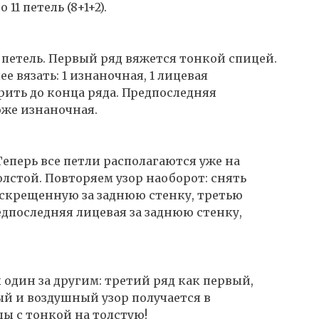
1 петель (8+1+2).
х петель. Первый ряд вяжется тонкой спицей.
е вязать: 1 изнаночная, 1 лицевая
рить до конца ряда. Предпоследняя
оже изнаночная.
Теперь все петли располагаются уже на
олстой. Повторяем узор наоборот: снять
скрещенную за заднюю стенку, третью
едпоследняя лицевая за заднюю стенку,
один за другим: третий ряд как первый,
ый и воздушный узор получается в
ы с тонкой на толстую!