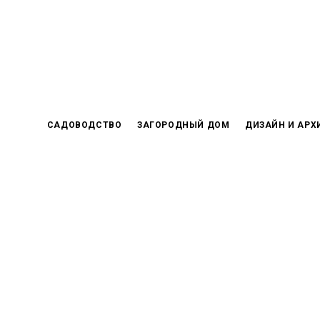
Skip
to
content
САДОВОДСТВО
ЗАГОРОДНЫЙ ДОМ
ДИЗАЙН И АРХ