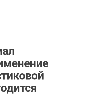
мал
рименение
стиковой
годится