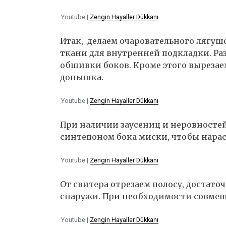
Youtube |
Zengin Hayaller Dükkanı
Итак, делаем очаровательного лягуш
ткани для внутренней подкладки. Ра
обшивки боков. Кроме этого вырезаем
донышка.
Youtube |
Zengin Hayaller Dükkanı
При наличии заусениц и неровностей
синтепоном бока миски, чтобы нарас
Youtube |
Zengin Hayaller Dükkanı
От свитера отрезаем полосу, достато
снаружи. При необходимости совмещ
Youtube |
Zengin Hayaller Dükkanı