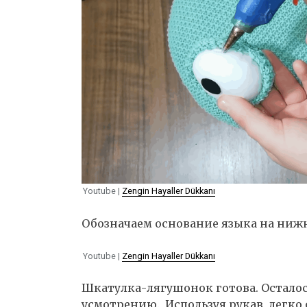
Youtube |
Zengin Hayaller Dükkanı
Обозначаем основание языка на ниж
Youtube |
Zengin Hayaller Dükkanı
Шкатулка-лягушонок готова. Осталос
усмотрению. Используя рукав, легко