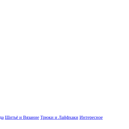
да
Шитьё и Вязание
Трюки и Лайфхаки
Интересное