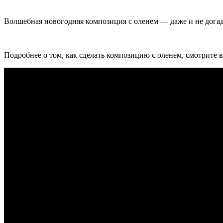
Волшебная новогодняя композиция с оленем — даже и не догада
Подробнее о том, как сделать композицию с оленем, смотрите в