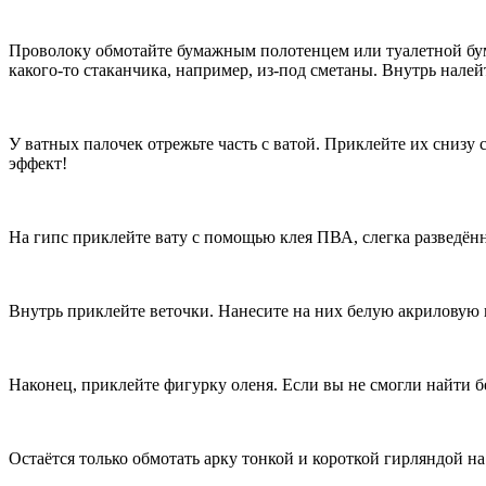
Проволоку обмотайте бумажным полотенцем или туалетной бумаг
какого-то стаканчика, например, из-под сметаны. Внутрь нал
У ватных палочек отрежьте часть с ватой. Приклейте их снизу
эффект!
На гипс приклейте вату с помощью клея ПВА, слегка разведён
Внутрь приклейте веточки. Нанесите на них белую акриловую 
Наконец, приклейте фигурку оленя. Если вы не смогли найти б
Остаётся только обмотать арку тонкой и короткой гирляндой на