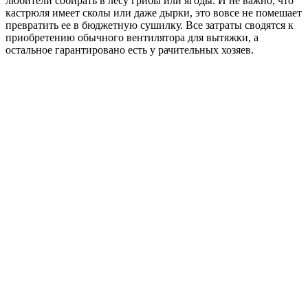
любители собирать в лесу грибы или ягоды. И не важно, что
кастрюля имеет сколы или даже дырки, это вовсе не помешает
превратить ее в бюджетную сушилку. Все затраты сводятся к
приобретению обычного вентилятора для вытяжки, а
остальное гарантировано есть у рачительных хозяев.