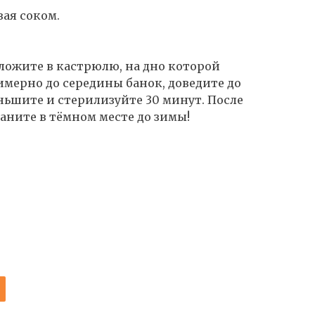
вая соком.
ложите в кастрюлю, на дно которой
имерно до середины банок, доведите до
ньшите и стерилизуйте 30 минут. После
аните в тёмном месте до зимы!
И