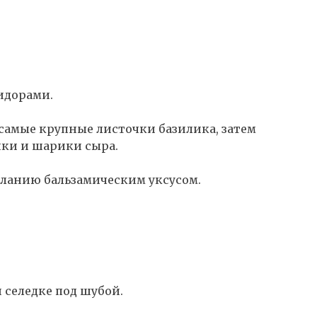
идорами.
 самые крупные листочки базилика, затем
ки и шарики сыра.
еланию бальзамическим уксусом.
селедке под шубой.