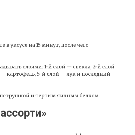
е в уксусе на 15 минут, после чего
дывать слоями: 1-й слой — свекла, 2-й слой
й — картофель, 5-й слой — лук и последний
ь петрушкой и тертым яичным белком.
 ассорти»