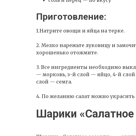
соль и перец — по вкусу
Приготовление:
1.Натрите овощи и яйца на терке.
2. Мелко нарежьте луковицу и замочит
хорошенько отожмите.
3. Все ингредиенты необходимо выкла
— морковь, з-й слой — яйцо, 4-й сло
слой — семга.
4. По желанию салат можно украсит
Шарики «Салатное