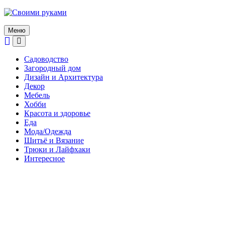
Skip
to
content
Меню
Садоводство
Загородный дом
Дизайн и Архитектура
Декор
Мебель
Хобби
Красота и здоровье
Еда
Мода/Одежда
Шитьё и Вязание
Трюки и Лайфхаки
Интересное