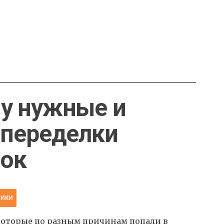
у нужные и
 переделки
лок
НИКИ
которые по разным причинам попали в