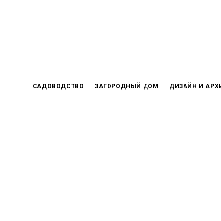
Skip
to
content
САДОВОДСТВО
ЗАГОРОДНЫЙ ДОМ
ДИЗАЙН И АРХ