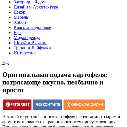
Загородный дом
Дизайн и Архитектура
Декор
Мебель
Хобби
Красота и здоровье
Еда
Мода/Одежда
Шитьё и Вязание
Трюки и Лайфхаки
Интересное
Еда
Оригинальная подача картофеля:
потрясающе вкусно, необычно и
просто
PINTEREST
ВКОНТАКТЕ
ОДНОКЛАССНИКИ
Нежный вкус запеченного картофеля в сочетании с сыром и
ароматом прованских трав покорит всех присутствующих.
При взгляде на шикарное блюдо, которое одни называют