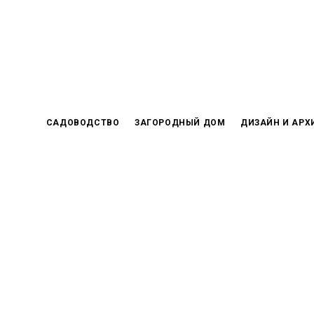
Skip
to
content
САДОВОДСТВО
ЗАГОРОДНЫЙ ДОМ
ДИЗАЙН И АРХ