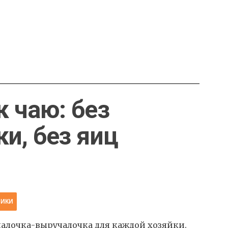
к чаю: без
и, без яиц
НИКИ
палочка-выручалочка для каждой хозяйки.