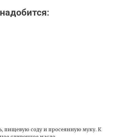
надобится:
ь, пищевую соду и просеянную муку. К
ное сливочное масло.