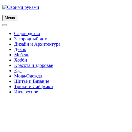
Skip
to
content
Меню
Садоводство
Загородный дом
Дизайн и Архитектура
Декор
Мебель
Хобби
Красота и здоровье
Еда
Мода/Одежда
Шитьё и Вязание
Трюки и Лайфхаки
Интересное